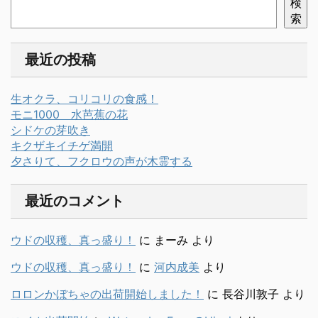
検
索
最近の投稿
生オクラ、コリコリの食感！
モニ1000 水芭蕉の花
シドケの芽吹き
キクザキイチゲ満開
夕さりて、フクロウの声が木霊する
最近のコメント
ウドの収穫、真っ盛り！
に
まーみ
より
ウドの収穫、真っ盛り！
に
河内成美
より
ロロンかぼちゃの出荷開始しました！
に
長谷川敦子
より