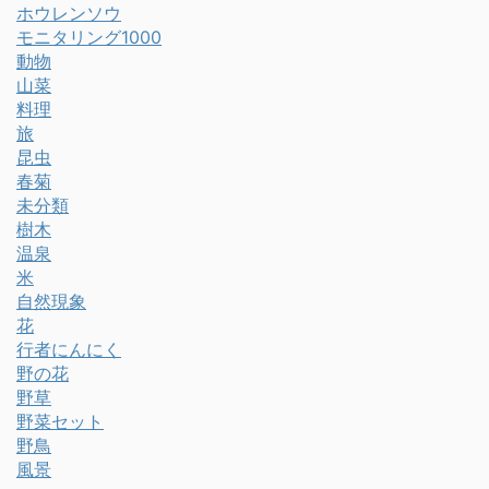
ホウレンソウ
モニタリング1000
動物
山菜
料理
旅
昆虫
春菊
未分類
樹木
温泉
米
自然現象
花
行者にんにく
野の花
野草
野菜セット
野鳥
風景