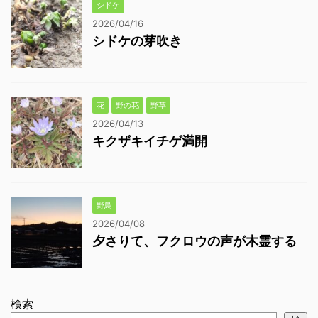
シドケ
2026/04/16
シドケの芽吹き
花
野の花
野草
2026/04/13
キクザキイチゲ満開
野鳥
2026/04/08
夕さりて、フクロウの声が木霊する
検索