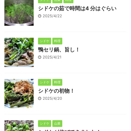
シドケの茹で時間は4 分はぐらい
2025/4/22
シドケ
料理
鴨セリ鍋、旨し！
2025/4/21
シドケ
料理
シドケの初物！
2025/4/20
シドケ
山菜