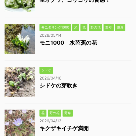
モニタリング1000
米
花
野の花
野草
風景
2026/05/14
モニ1000 水芭蕉の花
シドケ
2026/04/16
シドケの芽吹き
花
野の花
野草
2026/04/13
キクザキイチゲ満開