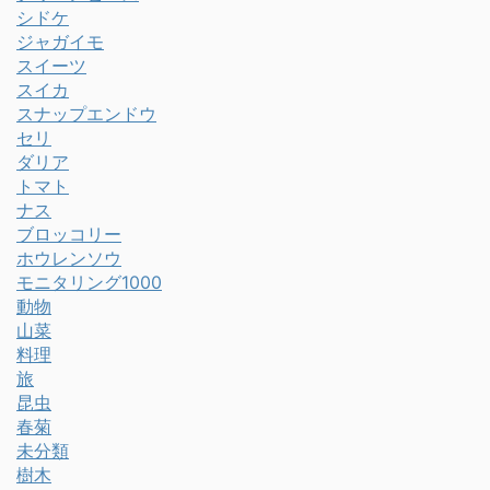
シドケ
ジャガイモ
スイーツ
スイカ
スナップエンドウ
セリ
ダリア
トマト
ナス
ブロッコリー
ホウレンソウ
モニタリング1000
動物
山菜
料理
旅
昆虫
春菊
未分類
樹木