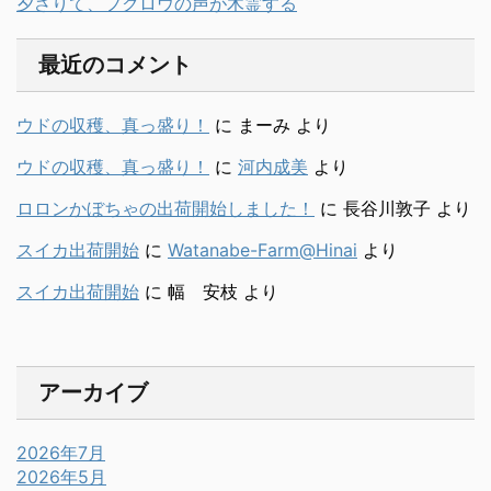
夕さりて、フクロウの声が木霊する
最近のコメント
ウドの収穫、真っ盛り！
に
まーみ
より
ウドの収穫、真っ盛り！
に
河内成美
より
ロロンかぼちゃの出荷開始しました！
に
長谷川敦子
より
スイカ出荷開始
に
Watanabe-Farm@Hinai
より
スイカ出荷開始
に
幅 安枝
より
アーカイブ
2026年7月
2026年5月