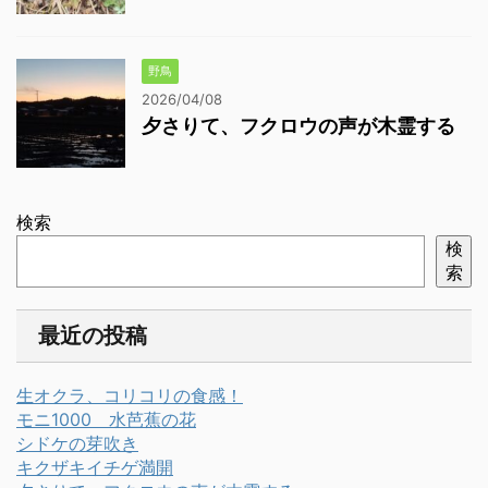
野鳥
2026/04/08
夕さりて、フクロウの声が木霊する
検索
検
索
最近の投稿
生オクラ、コリコリの食感！
モニ1000 水芭蕉の花
シドケの芽吹き
キクザキイチゲ満開