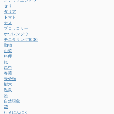
スナップエンドウ
セリ
ダリア
トマト
ナス
ブロッコリー
ホウレンソウ
モニタリング1000
動物
山菜
料理
旅
昆虫
春菊
未分類
樹木
温泉
米
自然現象
花
行者にんにく