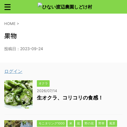
HOME
>
果物
投稿日：
2023-09-24
ログイン
オクラ
2026/07/14
生オクラ、コリコリの食感！
モニタリング1000
米
花
野の花
野草
風景