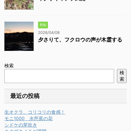
野鳥
2026/04/08
夕さりて、フクロウの声が木霊する
検索
検
索
最近の投稿
生オクラ、コリコリの食感！
モニ1000 水芭蕉の花
シドケの芽吹き