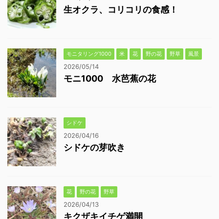
生オクラ、コリコリの食感！
モニタリング1000
米
花
野の花
野草
風景
2026/05/14
モニ1000 水芭蕉の花
シドケ
2026/04/16
シドケの芽吹き
花
野の花
野草
2026/04/13
キクザキイチゲ満開