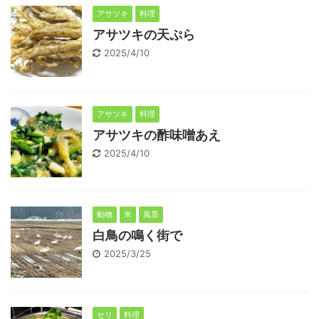
アサツキ
料理
アサツキの天ぷら
2025/4/10
アサツキ
料理
アサツキの酢味噌あえ
2025/4/10
動物
米
風景
白鳥の鳴く街で
2025/3/25
セリ
料理