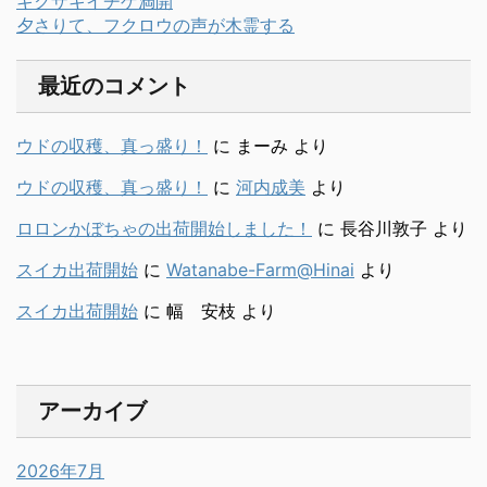
キクザキイチゲ満開
夕さりて、フクロウの声が木霊する
最近のコメント
ウドの収穫、真っ盛り！
に
まーみ
より
ウドの収穫、真っ盛り！
に
河内成美
より
ロロンかぼちゃの出荷開始しました！
に
長谷川敦子
より
スイカ出荷開始
に
Watanabe-Farm@Hinai
より
スイカ出荷開始
に
幅 安枝
より
アーカイブ
2026年7月