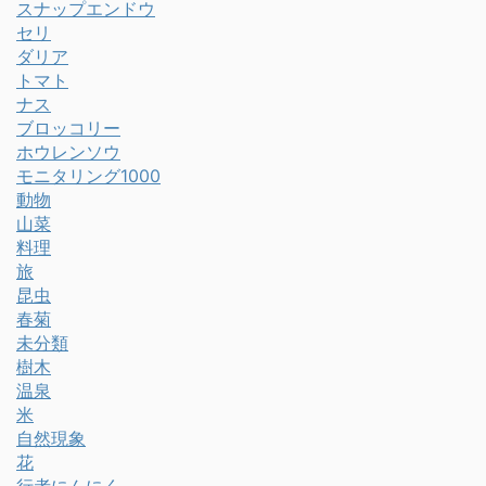
スナップエンドウ
セリ
ダリア
トマト
ナス
ブロッコリー
ホウレンソウ
モニタリング1000
動物
山菜
料理
旅
昆虫
春菊
未分類
樹木
温泉
米
自然現象
花