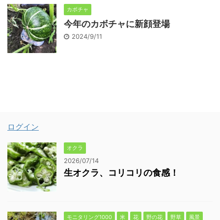
カボチャ
今年のカボチャに新顔登場
2024/9/11
ログイン
オクラ
2026/07/14
生オクラ、コリコリの食感！
モニタリング1000
米
花
野の花
野草
風景