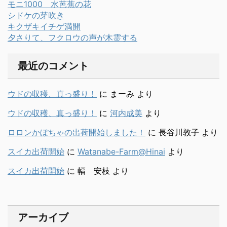
モニ1000 水芭蕉の花
シドケの芽吹き
キクザキイチゲ満開
夕さりて、フクロウの声が木霊する
最近のコメント
ウドの収穫、真っ盛り！
に
まーみ
より
ウドの収穫、真っ盛り！
に
河内成美
より
ロロンかぼちゃの出荷開始しました！
に
長谷川敦子
より
スイカ出荷開始
に
Watanabe-Farm@Hinai
より
スイカ出荷開始
に
幅 安枝
より
アーカイブ