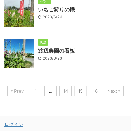
いちご
いちご狩りの幟
2023/6/24
風景
渡辺農園の看板
2023/6/23
« Prev
1
…
14
15
16
Next »
ログイン