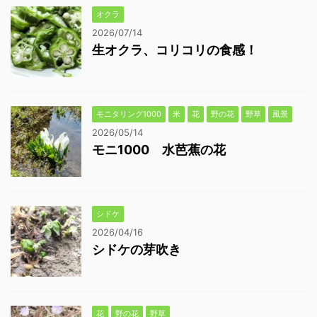
オクラ
2026/07/14
生オクラ、コリコリの食感！
モニタリング1000
米
花
野の花
野草
風景
2026/05/14
モニ1000 水芭蕉の花
シドケ
2026/04/16
シドケの芽吹き
花
野の花
野草