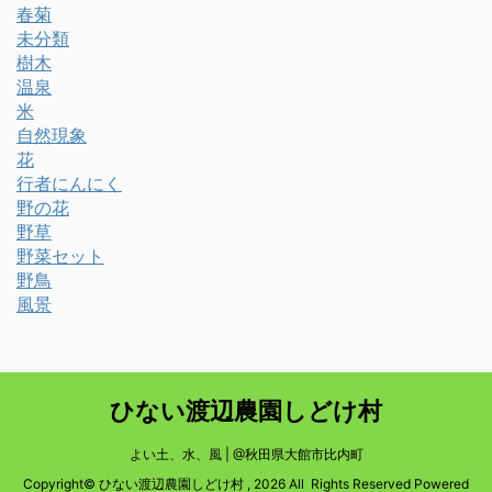
春菊
未分類
樹木
温泉
米
自然現象
花
行者にんにく
野の花
野草
野菜セット
野鳥
風景
ひない渡辺農園しどけ村
よい土、水、風 | @秋田県大館市比内町
Copyright© ひない渡辺農園しどけ村 , 2026 All Rights Reserved Powered