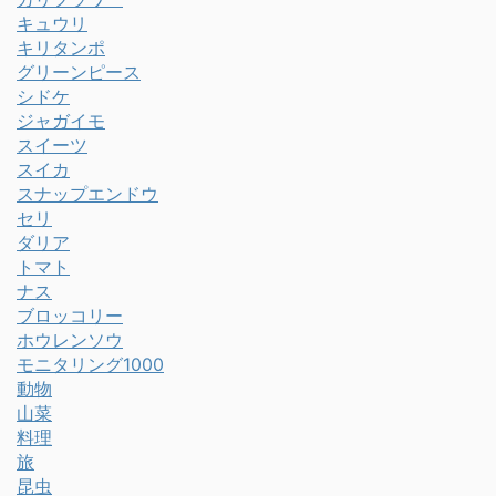
キュウリ
キリタンポ
グリーンピース
シドケ
ジャガイモ
スイーツ
スイカ
スナップエンドウ
セリ
ダリア
トマト
ナス
ブロッコリー
ホウレンソウ
モニタリング1000
動物
山菜
料理
旅
昆虫