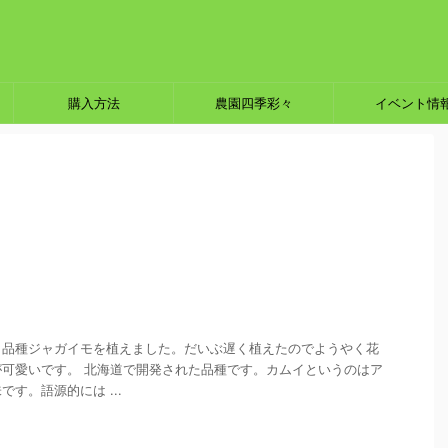
購入方法
農園四季彩々
イベント情
う品種ジャガイモを植えました。だいぶ遅く植えたのでようやく花
可愛いです。 北海道で開発された品種です。カムイというのはア
す。語源的には ...