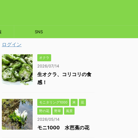
報
SNS
ログイン
オクラ
2026/07/14
生オクラ、コリコリの食
感！
モニタリング1000
米
花
野の花
野草
風景
2026/05/14
モニ1000 水芭蕉の花