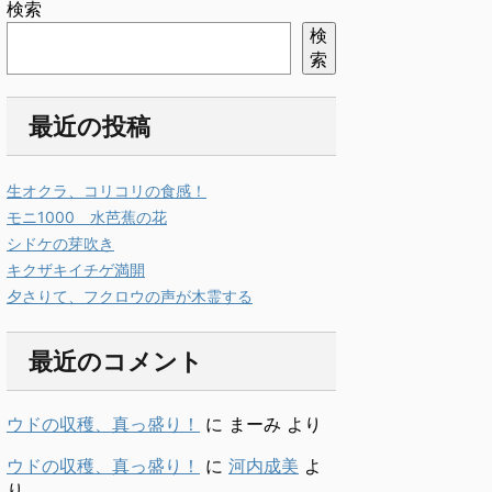
検索
検
索
最近の投稿
生オクラ、コリコリの食感！
モニ1000 水芭蕉の花
シドケの芽吹き
キクザキイチゲ満開
夕さりて、フクロウの声が木霊する
最近のコメント
ウドの収穫、真っ盛り！
に
まーみ
より
ウドの収穫、真っ盛り！
に
河内成美
よ
り