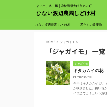
よい土、水、風 | @秋田県大館市比内町
ひない渡辺農園しどけ村
ひない渡辺農園 しどけ村
私たちの農産物
HOME
>
ジャガイモ
>
「ジャガイモ」 一覧
ジャガイモ
キタカムイの花
2023/7/10
今年はキタカムイとい
が咲きました。白い花が
イヌ語でカミという意味で