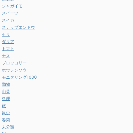
ジャガイモ
スイーツ
スイカ
スナップエンドウ
セリ
ダリア
トマト
ナス
ブロッコリー
ホウレンソウ
モニタリング1000
動物
山菜
料理
旅
昆虫
春菊
未分類