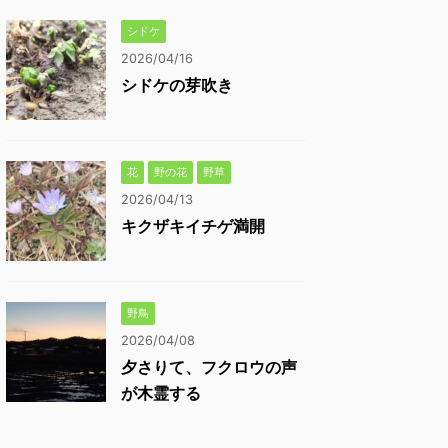
シドケ
2026/04/16
シドケの芽吹き
花
野の花
野草
2026/04/13
キクザキイチゲ満開
野鳥
2026/04/08
夕さりて、フクロウの声
が木霊する