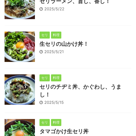
セリラーメン、旨し、香し！
2025/5/22
セリ
料理
生セリの山かけ丼！
2025/5/21
セリ
料理
セリのチヂミ丼、かぐわし、うま
し！
2025/5/15
セリ
料理
タマゴかけ生セリ丼