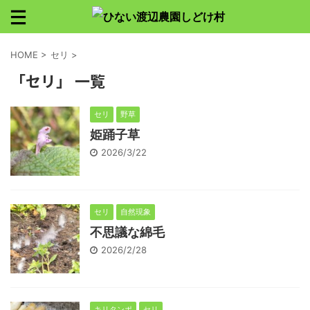
HOME
>
セリ
>
「セリ」 一覧
セリ
野草
姫踊子草
2026/3/22
セリ
自然現象
不思議な綿毛
2026/2/28
キリタンポ
セリ