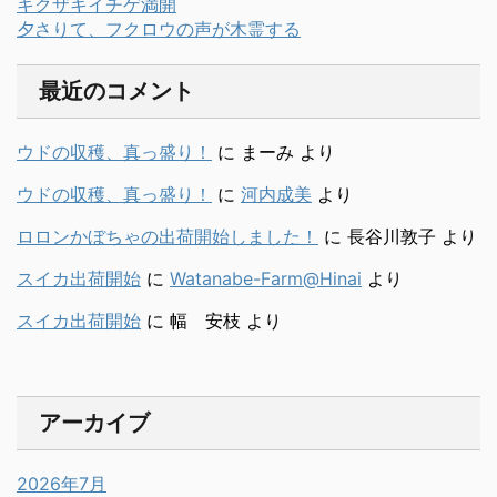
キクザキイチゲ満開
夕さりて、フクロウの声が木霊する
最近のコメント
ウドの収穫、真っ盛り！
に
まーみ
より
ウドの収穫、真っ盛り！
に
河内成美
より
ロロンかぼちゃの出荷開始しました！
に
長谷川敦子
より
スイカ出荷開始
に
Watanabe-Farm@Hinai
より
スイカ出荷開始
に
幅 安枝
より
アーカイブ
2026年7月