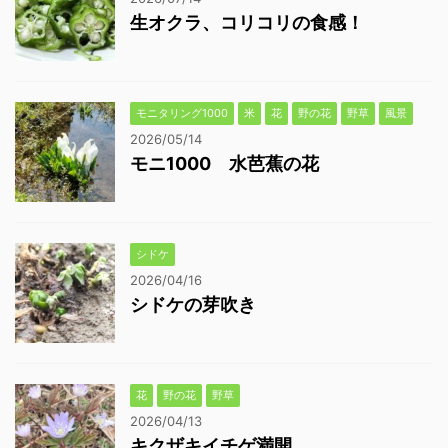
生オクラ、コリコリの食感！
モニタリング1000
米
花
野の花
野草
風景
2026/05/14
モニ1000 水芭蕉の花
シドケ
2026/04/16
シドケの芽吹き
花
野の花
野草
2026/04/13
キクザキイチゲ満開