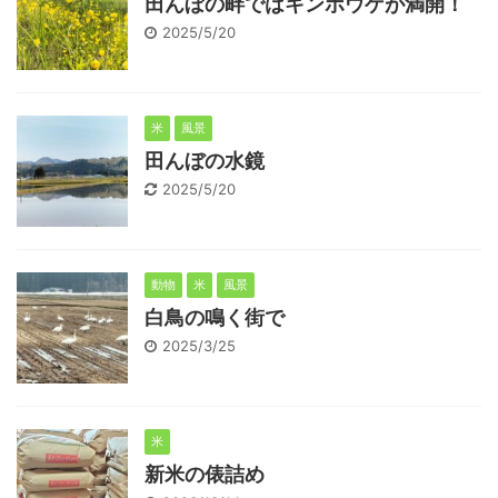
田んぼの畔ではキンポウゲが満開！
2025/5/20
米
風景
田んぼの水鏡
2025/5/20
動物
米
風景
白鳥の鳴く街で
2025/3/25
米
新米の俵詰め