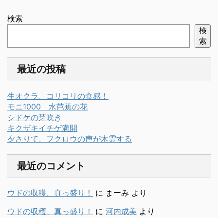
検索
検
索
最近の投稿
生オクラ、コリコリの食感！
モニ1000 水芭蕉の花
シドケの芽吹き
キクザキイチゲ満開
夕さりて、フクロウの声が木霊する
最近のコメント
ウドの収穫、真っ盛り！
に
まーみ
より
ウドの収穫、真っ盛り！
に
河内成美
より