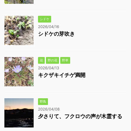
シドケ
2026/04/16
シドケの芽吹き
花
野の花
野草
2026/04/13
キクザキイチゲ満開
野鳥
2026/04/08
夕さりて、フクロウの声が木霊する