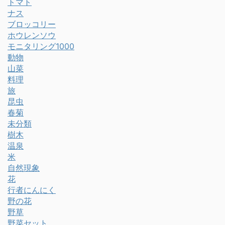
トマト
ナス
ブロッコリー
ホウレンソウ
モニタリング1000
動物
山菜
料理
旅
昆虫
春菊
未分類
樹木
温泉
米
自然現象
花
行者にんにく
野の花
野草
野菜セット