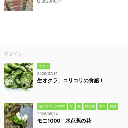
2023/10/14
ログイン
オクラ
2026/07/14
生オクラ、コリコリの食感！
モニタリング1000
米
花
野の花
野草
風景
2026/05/14
モニ1000 水芭蕉の花