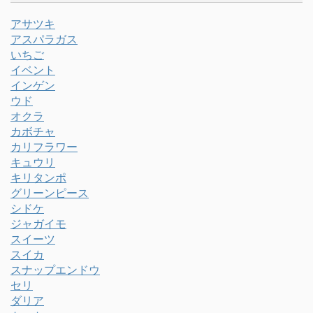
アサツキ
アスパラガス
いちご
イベント
インゲン
ウド
オクラ
カボチャ
カリフラワー
キュウリ
キリタンポ
グリーンピース
シドケ
ジャガイモ
スイーツ
スイカ
スナップエンドウ
セリ
ダリア