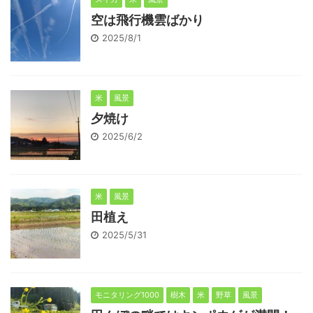
空は飛行機雲ばかり
2025/8/1
米
風景
夕焼け
2025/6/2
米
風景
田植え
2025/5/31
モニタリング1000
樹木
米
野草
風景