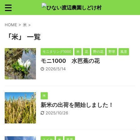
HOME
>
米
>
「米」 一覧
モニタリング1000
米
花
野の花
野草
風景
モニ1000 水芭蕉の花
2026/5/14
米
新米の出荷を開始しました！
2025/10/26
スイカ
米
風景