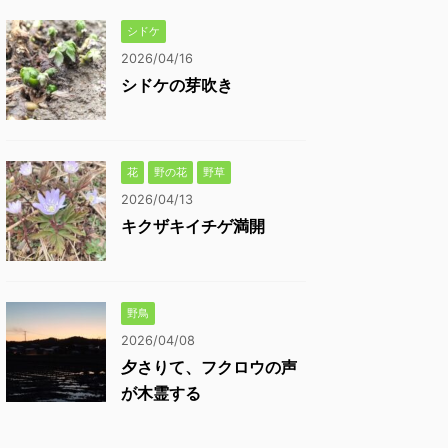
シドケ
2026/04/16
シドケの芽吹き
花
野の花
野草
2026/04/13
キクザキイチゲ満開
野鳥
2026/04/08
夕さりて、フクロウの声
が木霊する