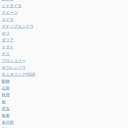
ジャガイモ
スイーツ
スイカ
スナップエンドウ
セリ
ダリア
トマト
ナス
ブロッコリー
ホウレンソウ
モニタリング1000
動物
山菜
料理
旅
昆虫
春菊
未分類