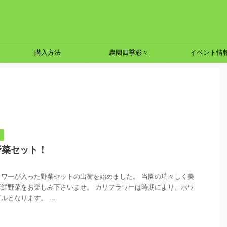
購入方法
農園四季彩々
イベント情
ト
野菜セット！
ワーが入った野菜セットの出荷を始めました。 当園の瑞々しく美
鮮野菜をお楽しみ下さいませ。 カリフラワーは時期により、ホワ
となります。 ...