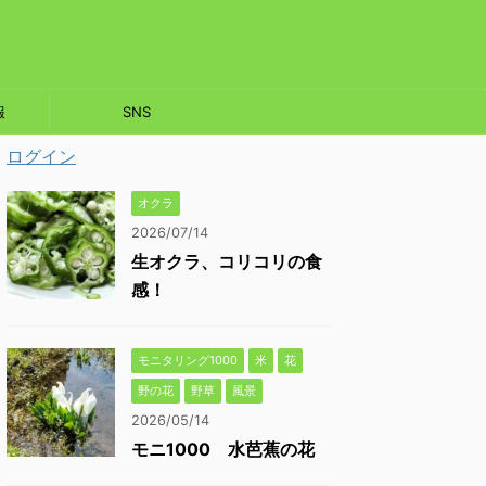
報
SNS
ログイン
オクラ
2026/07/14
生オクラ、コリコリの食
感！
モニタリング1000
米
花
野の花
野草
風景
2026/05/14
モニ1000 水芭蕉の花