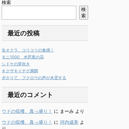
検索
検
索
最近の投稿
生オクラ、コリコリの食感！
モニ1000 水芭蕉の花
シドケの芽吹き
キクザキイチゲ満開
夕さりて、フクロウの声が木霊する
最近のコメント
ウドの収穫、真っ盛り！
に
まーみ
より
ウドの収穫、真っ盛り！
に
河内成美
よ
り