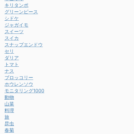
キリタンポ
グリーンピース
シドケ
ジャガイモ
スイーツ
スイカ
スナップエンドウ
セリ
ダリア
トマト
ナス
ブロッコリー
ホウレンソウ
モニタリング1000
動物
山菜
料理
旅
昆虫
春菊