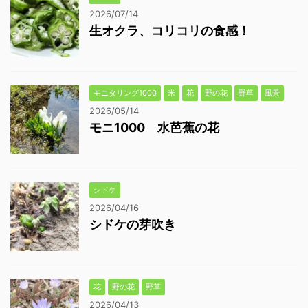
2026/07/14
生オクラ、コリコリの食感！
モニタリング1000
米
花
野の花
野草
風景
2026/05/14
モニ1000 水芭蕉の花
シドケ
2026/04/16
シドケの芽吹き
花
野の花
野草
2026/04/13