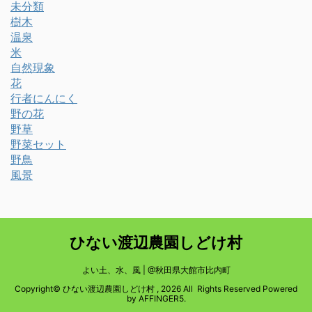
未分類
樹木
温泉
米
自然現象
花
行者にんにく
野の花
野草
野菜セット
野鳥
風景
ひない渡辺農園しどけ村
よい土、水、風 | @秋田県大館市比内町
Copyright© ひない渡辺農園しどけ村 , 2026 All Rights Reserved Powered
by
AFFINGER5
.