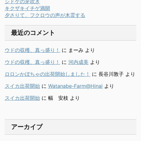
シドケの芽吹き
キクザキイチゲ満開
夕さりて、フクロウの声が木霊する
最近のコメント
ウドの収穫、真っ盛り！
に
まーみ
より
ウドの収穫、真っ盛り！
に
河内成美
より
ロロンかぼちゃの出荷開始しました！
に
長谷川敦子
より
スイカ出荷開始
に
Watanabe-Farm@Hinai
より
スイカ出荷開始
に
幅 安枝
より
アーカイブ