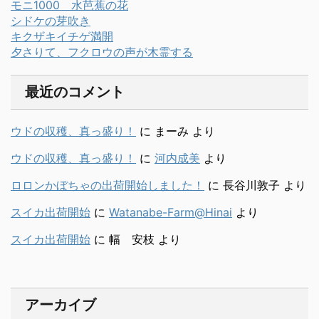
モニ1000 水芭蕉の花
シドケの芽吹き
キクザキイチゲ満開
夕さりて、フクロウの声が木霊する
最近のコメント
ウドの収穫、真っ盛り！
に
まーみ
より
ウドの収穫、真っ盛り！
に
河内成美
より
ロロンかぼちゃの出荷開始しました！
に
長谷川敦子
より
スイカ出荷開始
に
Watanabe-Farm@Hinai
より
スイカ出荷開始
に
幅 安枝
より
アーカイブ