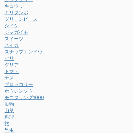
キュウリ
キリタンポ
グリーンピース
シドケ
ジャガイモ
スイーツ
スイカ
スナップエンドウ
セリ
ダリア
トマト
ナス
ブロッコリー
ホウレンソウ
モニタリング1000
動物
山菜
料理
旅
昆虫