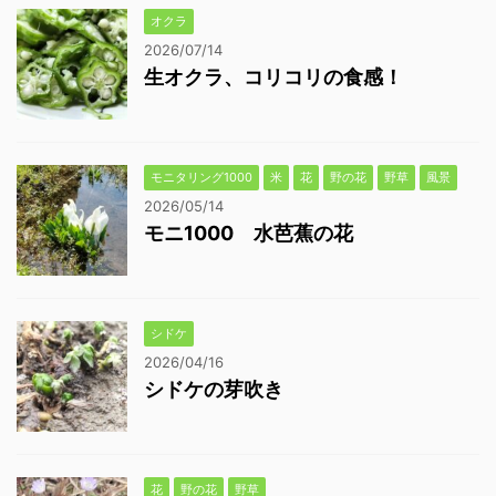
オクラ
2026/07/14
生オクラ、コリコリの食感！
モニタリング1000
米
花
野の花
野草
風景
2026/05/14
モニ1000 水芭蕉の花
シドケ
2026/04/16
シドケの芽吹き
花
野の花
野草