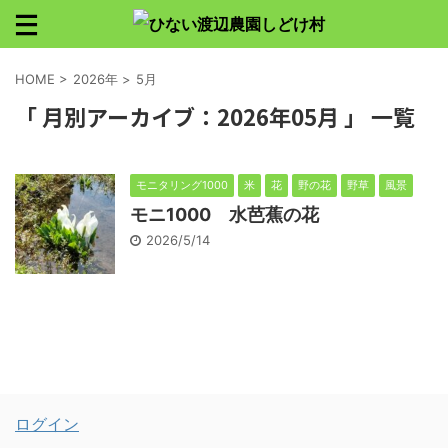
HOME
>
2026年
>
5月
「 月別アーカイブ：2026年05月 」 一覧
モニタリング1000
米
花
野の花
野草
風景
モニ1000 水芭蕉の花
2026/5/14
ログイン