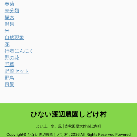
春菊
未分類
樹木
温泉
米
自然現象
花
行者にんにく
野の花
野草
野菜セット
野鳥
風景
ひない渡辺農園しどけ村
よい土、水、風 | @秋田県大館市比内町
Copyright© ひない渡辺農園しどけ村 , 2026 All Rights Reserved Powered