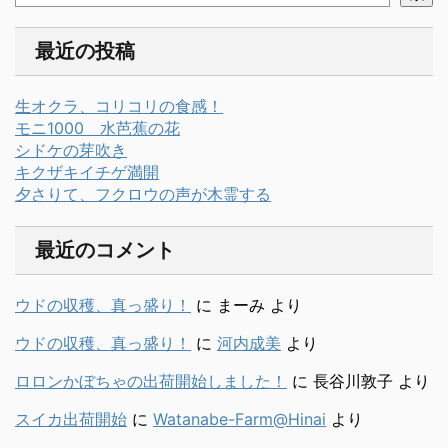
最近の投稿
生オクラ、コリコリの食感！
モニ1000 水芭蕉の花
シドケの芽吹き
キクザキイチゲ満開
夕さりて、フクロウの声が木霊する
最近のコメント
ウドの収穫、真っ盛り！
に
まーみ
より
ウドの収穫、真っ盛り！
に
河内成美
より
ロロンかぼちゃの出荷開始しました！
に
長谷川敦子
より
スイカ出荷開始
に
Watanabe-Farm@Hinai
より