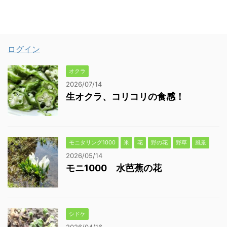
ログイン
オクラ
2026/07/14
生オクラ、コリコリの食感！
モニタリング1000
米
花
野の花
野草
風景
2026/05/14
モニ1000 水芭蕉の花
シドケ