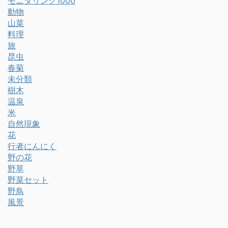
モニタリング1000
動物
山菜
料理
旅
昆虫
春菊
未分類
樹木
温泉
米
自然現象
花
行者にんにく
野の花
野草
野菜セット
野鳥
風景