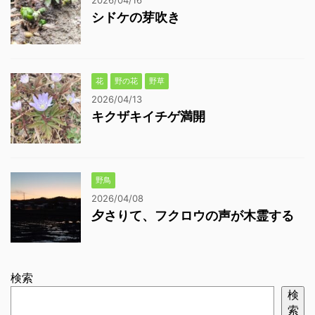
2026/04/16
シドケの芽吹き
花
野の花
野草
2026/04/13
キクザキイチゲ満開
野鳥
2026/04/08
夕さりて、フクロウの声が木霊する
検索
検
索