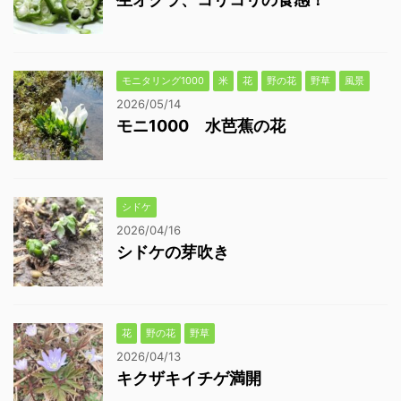
モニタリング1000
米
花
野の花
野草
風景
2026/05/14
モニ1000 水芭蕉の花
シドケ
2026/04/16
シドケの芽吹き
花
野の花
野草
2026/04/13
キクザキイチゲ満開