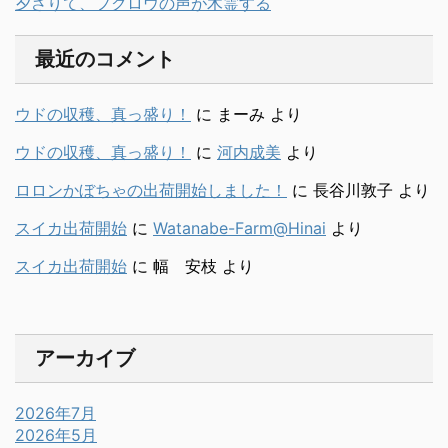
夕さりて、フクロウの声が木霊する
最近のコメント
ウドの収穫、真っ盛り！
に
まーみ
より
ウドの収穫、真っ盛り！
に
河内成美
より
ロロンかぼちゃの出荷開始しました！
に
長谷川敦子
より
スイカ出荷開始
に
Watanabe-Farm@Hinai
より
スイカ出荷開始
に
幅 安枝
より
アーカイブ
2026年7月
2026年5月