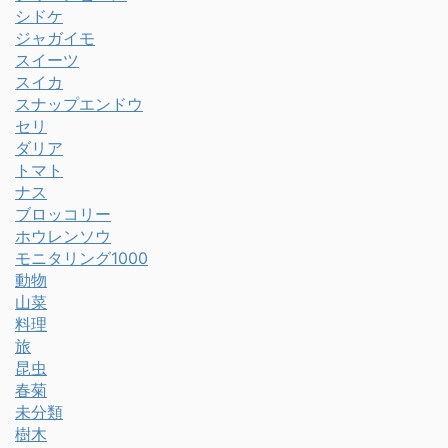
シドケ
ジャガイモ
スイーツ
スイカ
スナップエンドウ
セリ
ダリア
トマト
ナス
ブロッコリー
ホウレンソウ
モニタリング1000
動物
山菜
料理
旅
昆虫
春菊
未分類
樹木