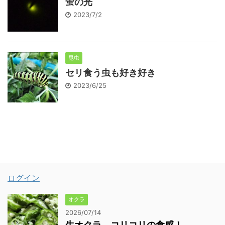
蛍の光
2023/7/2
昆虫
セリ食う虫も好き好き
2023/6/25
ログイン
オクラ
2026/07/14
生オクラ、コリコリの食感！