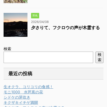
野鳥
2026/04/08
夕さりて、フクロウの声が木霊する
検索
検
索
最近の投稿
生オクラ、コリコリの食感！
モニ1000 水芭蕉の花
シドケの芽吹き
キクザキイチゲ満開