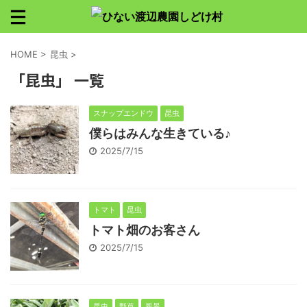
HOME
>
昆虫
>
「昆虫」 一覧
スナップエンドウ
昆虫
僕らはみんな生きている♪
2025/7/15
トマト
昆虫
トマト畑のお客さん
2025/7/15
昆虫
野草
風景