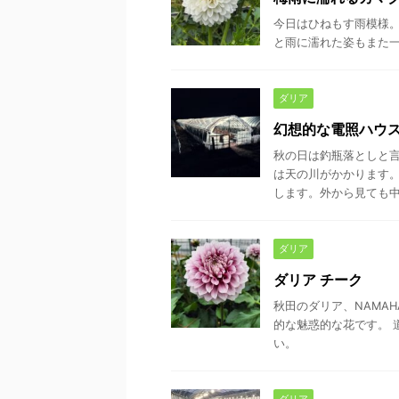
今日はひねもす雨模様。
と雨に濡れた姿もまた
ダリア
幻想的な電照ハウ
秋の日は釣瓶落としと
は天の川がかかります。
します。外から見ても中か
ダリア
ダリア チーク
秋田のダリア、NAMA
的な魅惑的な花です。 
い。