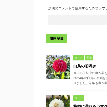
次回のコメントで使用するためブラウ
関連記事
ダリア
動物
白鳥の初鳴き
今日の午前中に農作業
2024年の白鳥の初鳴
りました。今年も農作業が
ダリア
梅雨に濡れるカマ