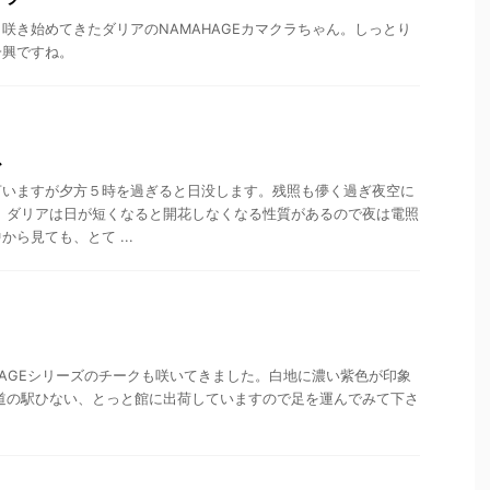
咲き始めてきたダリアのNAMAHAGEカマクラちゃん。しっとり
一興ですね。
ス
言いますが夕方５時を過ぎると日没します。残照も儚く過ぎ夜空に
 ダリアは日が短くなると開花しなくなる性質があるので夜は電照
ら見ても、とて ...
HAGEシリーズのチークも咲いてきました。白地に濃い紫色が印象
道の駅ひない、とっと館に出荷していますので足を運んでみて下さ