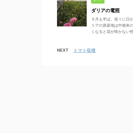
ダリア
ダリアの電照
９月も半ば。徐々に日が
リアの原産地は中南米
くなると花が咲かない性質
NEXT
トマト収穫