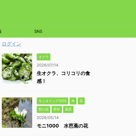
報
SNS
ログイン
オクラ
2026/07/14
生オクラ、コリコリの食
感！
モニタリング1000
米
花
野の花
野草
風景
2026/05/14
モニ1000 水芭蕉の花