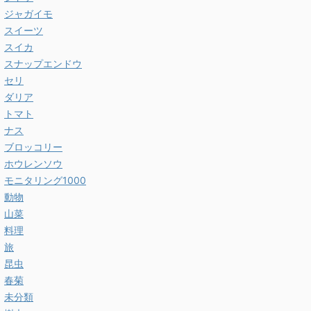
ジャガイモ
スイーツ
スイカ
スナップエンドウ
セリ
ダリア
トマト
ナス
ブロッコリー
ホウレンソウ
モニタリング1000
動物
山菜
料理
旅
昆虫
春菊
未分類