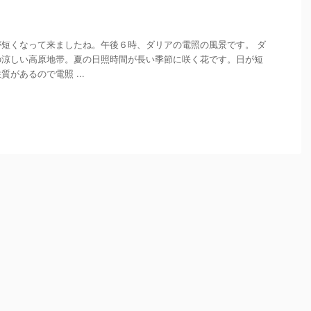
短くなって来ましたね。午後６時、ダリアの電照の風景です。 ダ
の涼しい高原地帯。夏の日照時間が長い季節に咲く花です。日が短
があるので電照 ...