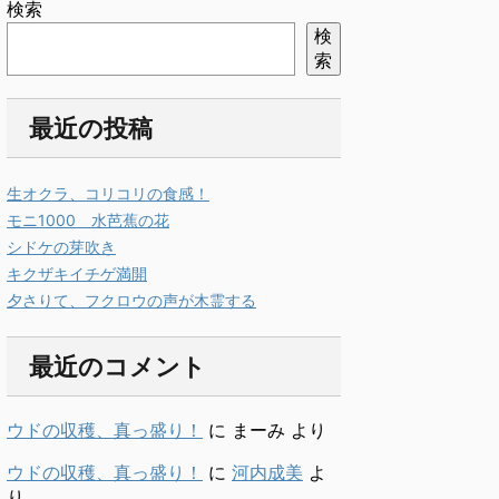
検索
検
索
最近の投稿
生オクラ、コリコリの食感！
モニ1000 水芭蕉の花
シドケの芽吹き
キクザキイチゲ満開
夕さりて、フクロウの声が木霊する
最近のコメント
ウドの収穫、真っ盛り！
に
まーみ
より
ウドの収穫、真っ盛り！
に
河内成美
よ
り