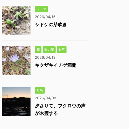
シドケ
2026/04/16
シドケの芽吹き
花
野の花
野草
2026/04/13
キクザキイチゲ満開
野鳥
2026/04/08
夕さりて、フクロウの声
が木霊する