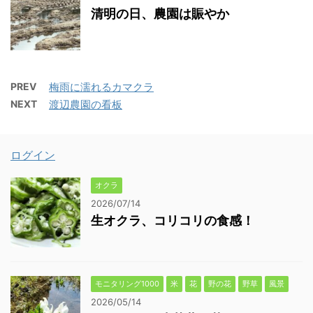
清明の日、農園は賑やか
PREV
梅雨に濡れるカマクラ
NEXT
渡辺農園の看板
ログイン
オクラ
2026/07/14
生オクラ、コリコリの食感！
モニタリング1000
米
花
野の花
野草
風景
2026/05/14