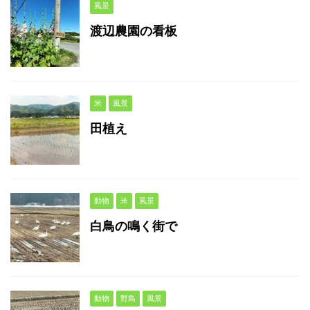
風景
渡辺農園の看板
米
風景
田植え
動物
米
風景
白鳥の鳴く街で
動物
野鳥
風景