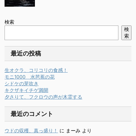
検索
検
索
最近の投稿
生オクラ、コリコリの食感！
モニ1000 水芭蕉の花
シドケの芽吹き
キクザキイチゲ満開
夕さりて、フクロウの声が木霊する
最近のコメント
ウドの収穫、真っ盛り！
に
まーみ
より