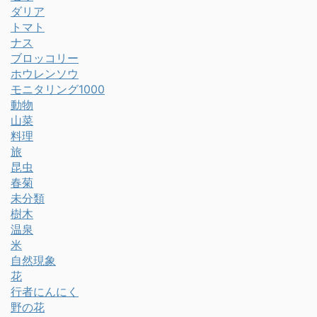
ダリア
トマト
ナス
ブロッコリー
ホウレンソウ
モニタリング1000
動物
山菜
料理
旅
昆虫
春菊
未分類
樹木
温泉
米
自然現象
花
行者にんにく
野の花