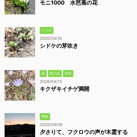
モニ1000 水芭蕉の花
シドケ
2026/04/16
シドケの芽吹き
花
野の花
野草
2026/04/13
キクザキイチゲ満開
野鳥
2026/04/08
夕さりて、フクロウの声が木霊する