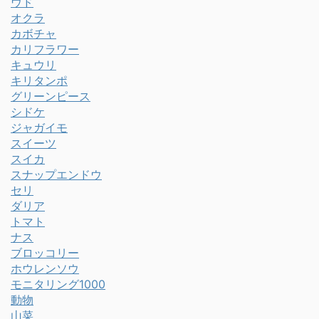
ウド
オクラ
カボチャ
カリフラワー
キュウリ
キリタンポ
グリーンピース
シドケ
ジャガイモ
スイーツ
スイカ
スナップエンドウ
セリ
ダリア
トマト
ナス
ブロッコリー
ホウレンソウ
モニタリング1000
動物
山菜