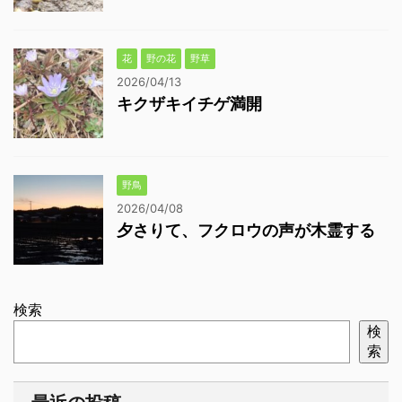
花
野の花
野草
2026/04/13
キクザキイチゲ満開
野鳥
2026/04/08
夕さりて、フクロウの声が木霊する
検索
検
索