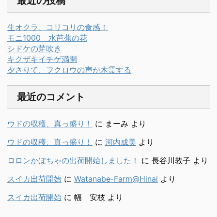
最近の投稿
生オクラ、コリコリの食感！
モニ1000 水芭蕉の花
シドケの芽吹き
キクザキイチゲ満開
夕さりて、フクロウの声が木霊する
最近のコメント
ウドの収穫、真っ盛り！
に
まーみ
より
ウドの収穫、真っ盛り！
に
河内成美
より
ロロンかぼちゃの出荷開始しました！
に
長谷川敦子
より
スイカ出荷開始
に
Watanabe-Farm@Hinai
より
スイカ出荷開始
に
幅 安枝
より