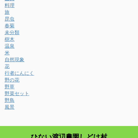
料理
旅
昆虫
春菊
未分類
樹木
温泉
米
自然現象
花
行者にんにく
野の花
野草
野菜セット
野鳥
風景
ひない渡辺農園しどけ村