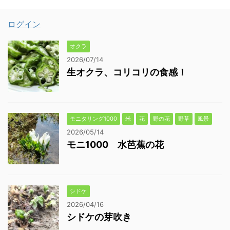
ログイン
オクラ
2026/07/14
生オクラ、コリコリの食感！
モニタリング1000
米
花
野の花
野草
風景
2026/05/14
モニ1000 水芭蕉の花
シドケ
2026/04/16
シドケの芽吹き