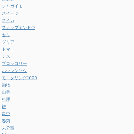
ジャガイモ
スイーツ
スイカ
スナップエンドウ
セリ
ダリア
トマト
ナス
ブロッコリー
ホウレンソウ
モニタリング1000
動物
山菜
料理
旅
昆虫
春菊
未分類