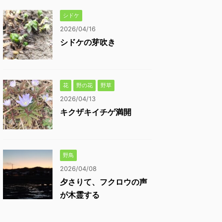
シドケ
2026/04/16
シドケの芽吹き
花
野の花
野草
2026/04/13
キクザキイチゲ満開
野鳥
2026/04/08
夕さりて、フクロウの声
が木霊する