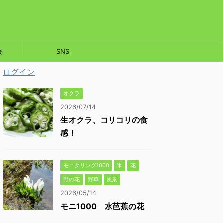
報
SNS
ログイン
オクラ
2026/07/14
生オクラ、コリコリの食
感！
モニタリング1000
米
花
野の花
野草
風景
2026/05/14
モニ1000 水芭蕉の花