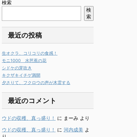
検索
検
索
最近の投稿
生オクラ、コリコリの食感！
モニ1000 水芭蕉の花
シドケの芽吹き
キクザキイチゲ満開
夕さりて、フクロウの声が木霊する
最近のコメント
ウドの収穫、真っ盛り！
に
まーみ
より
ウドの収穫、真っ盛り！
に
河内成美
よ
り