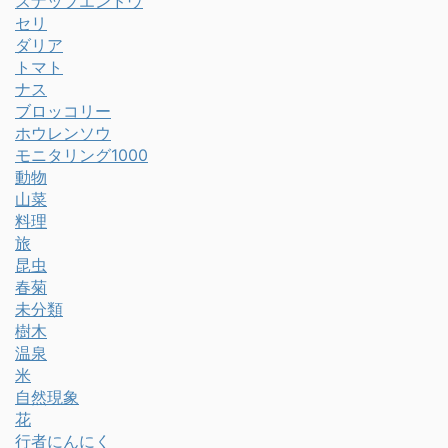
スナップエンドウ
セリ
ダリア
トマト
ナス
ブロッコリー
ホウレンソウ
モニタリング1000
動物
山菜
料理
旅
昆虫
春菊
未分類
樹木
温泉
米
自然現象
花
行者にんにく