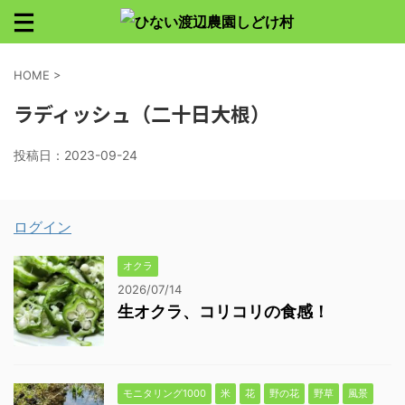
HOME
>
ラディッシュ（二十日大根）
投稿日：
2023-09-24
ログイン
オクラ
2026/07/14
生オクラ、コリコリの食感！
モニタリング1000
米
花
野の花
野草
風景