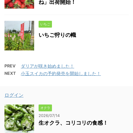
ね」出荷開始！
いちご
いちご狩りの幟
PREV
ダリアが咲き始めました！
NEXT
小玉スイカの予約発売を開始しました！
ログイン
オクラ
2026/07/14
生オクラ、コリコリの食感！