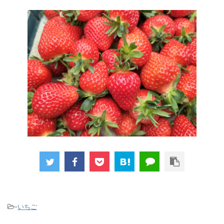
-
いちご