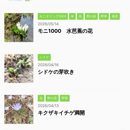
モニタリング1000
米
花
野の花
野草
風景
2026/05/14
モニ1000 水芭蕉の花
シドケ
2026/04/16
シドケの芽吹き
花
野の花
野草
2026/04/13
キクザキイチゲ満開