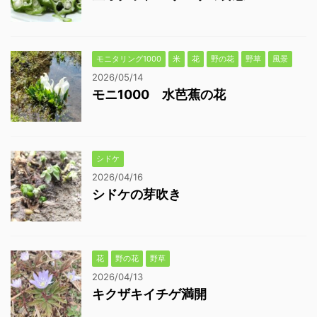
モニタリング1000
米
花
野の花
野草
風景
2026/05/14
モニ1000 水芭蕉の花
シドケ
2026/04/16
シドケの芽吹き
花
野の花
野草
2026/04/13
キクザキイチゲ満開