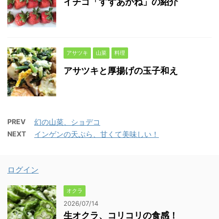
イチゴ「すずあかね」の紹介
アサツキ
山菜
料理
アサツキと厚揚げの玉子和え
PREV
幻の山菜、ショデコ
NEXT
インゲンの天ぷら、甘くて美味しい！
ログイン
オクラ
2026/07/14
生オクラ、コリコリの食感！