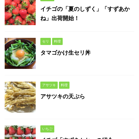
イチゴの「夏のしずく」「すずあか
ね」出荷開始！
セリ
料理
タマゴかけ生セリ丼
アサツキ
料理
アサツキの天ぷら
いちご