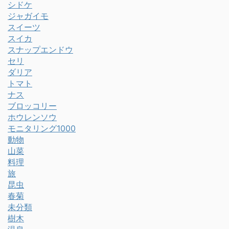
シドケ
ジャガイモ
スイーツ
スイカ
スナップエンドウ
セリ
ダリア
トマト
ナス
ブロッコリー
ホウレンソウ
モニタリング1000
動物
山菜
料理
旅
昆虫
春菊
未分類
樹木