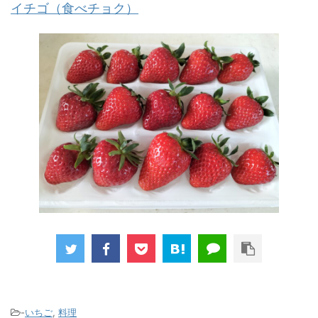
イチゴ（食べチョク）
-
いちご
,
料理