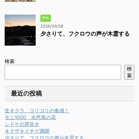
野鳥
2026/04/08
夕さりて、フクロウの声が木霊する
検索
検
索
最近の投稿
生オクラ、コリコリの食感！
モニ1000 水芭蕉の花
シドケの芽吹き
キクザキイチゲ満開
夕さりて、フクロウの声が木霊する