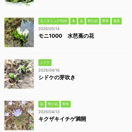
モニタリング1000
米
花
野の花
野草
風景
2026/05/14
モニ1000 水芭蕉の花
シドケ
2026/04/16
シドケの芽吹き
花
野の花
野草
2026/04/13
キクザキイチゲ満開