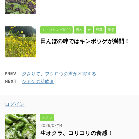
モニタリング1000
樹木
米
野草
風景
田んぼの畔ではキンポウゲが満開！
PREV
夕さりて、フクロウの声が木霊する
NEXT
シドケの芽吹き
ログイン
オクラ
2026/07/14
生オクラ、コリコリの食感！