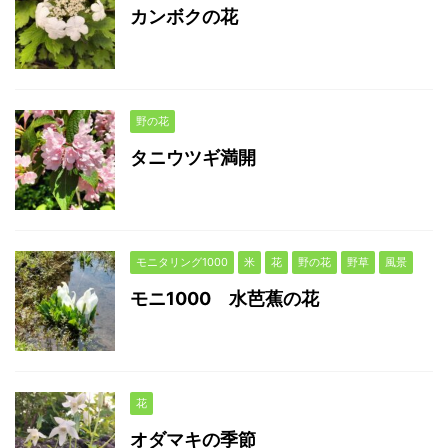
カンボクの花
野の花
タニウツギ満開
モニタリング1000
米
花
野の花
野草
風景
モニ1000 水芭蕉の花
花
オダマキの季節