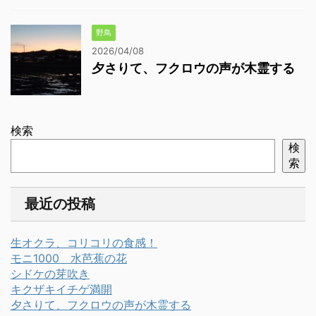
野鳥
2026/04/08
夕さりて、フクロウの声が木霊する
検索
検
索
最近の投稿
生オクラ、コリコリの食感！
モニ1000 水芭蕉の花
シドケの芽吹き
キクザキイチゲ満開
夕さりて、フクロウの声が木霊する