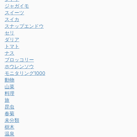
ジャガイモ
スイーツ
スイカ
スナップエンドウ
セリ
ダリア
トマト
ナス
ブロッコリー
ホウレンソウ
モニタリング1000
動物
山菜
料理
旅
昆虫
春菊
未分類
樹木
温泉