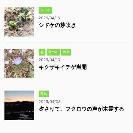
シドケ
2026/04/16
シドケの芽吹き
花
野の花
野草
2026/04/13
キクザキイチゲ満開
野鳥
2026/04/08
夕さりて、フクロウの声が木霊する