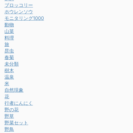
ブロッコリー
ホウレンソウ
モニタリング1000
動物
山菜
料理
旅
昆虫
春菊
未分類
樹木
温泉
米
自然現象
花
行者にんにく
野の花
野草
野菜セット
野鳥