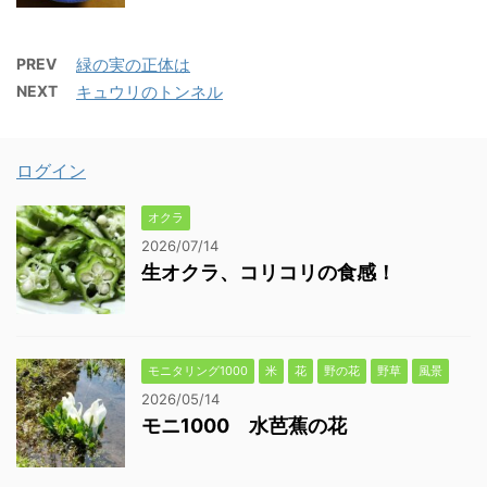
PREV
緑の実の正体は
NEXT
キュウリのトンネル
ログイン
オクラ
2026/07/14
生オクラ、コリコリの食感！
モニタリング1000
米
花
野の花
野草
風景
2026/05/14
モニ1000 水芭蕉の花