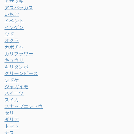
アサツキ
アスパラガス
いちご
イベント
インゲン
ウド
オクラ
カボチャ
カリフラワー
キュウリ
キリタンポ
グリーンピース
シドケ
ジャガイモ
スイーツ
スイカ
スナップエンドウ
セリ
ダリア
トマト
ナス