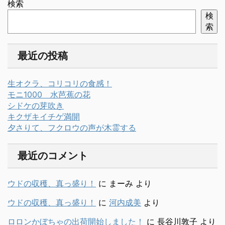
検索
検
索
最近の投稿
生オクラ、コリコリの食感！
モニ1000 水芭蕉の花
シドケの芽吹き
キクザキイチゲ満開
夕さりて、フクロウの声が木霊する
最近のコメント
ウドの収穫、真っ盛り！
に
まーみ
より
ウドの収穫、真っ盛り！
に
河内成美
より
ロロンかぼちゃの出荷開始しました！
に
長谷川敦子
より