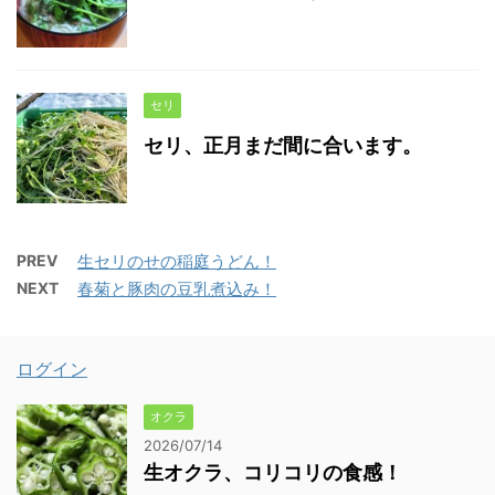
セリ
セリ、正月まだ間に合います。
PREV
生セリのせの稲庭うどん！
NEXT
春菊と豚肉の豆乳煮込み！
ログイン
オクラ
2026/07/14
生オクラ、コリコリの食感！