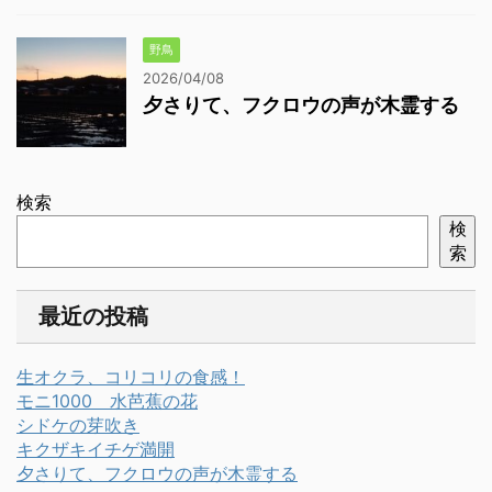
野鳥
2026/04/08
夕さりて、フクロウの声が木霊する
検索
検
索
最近の投稿
生オクラ、コリコリの食感！
モニ1000 水芭蕉の花
シドケの芽吹き
キクザキイチゲ満開
夕さりて、フクロウの声が木霊する