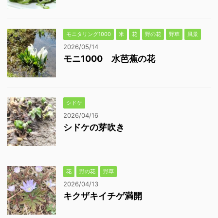
モニタリング1000
米
花
野の花
野草
風景
2026/05/14
モニ1000 水芭蕉の花
シドケ
2026/04/16
シドケの芽吹き
花
野の花
野草
2026/04/13
キクザキイチゲ満開