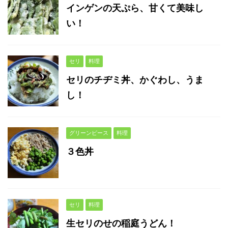
インゲンの天ぷら、甘くて美味し
い！
セリ
料理
セリのチヂミ丼、かぐわし、うま
し！
グリーンピース
料理
３色丼
セリ
料理
生セリのせの稲庭うどん！