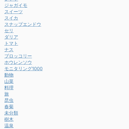
ジャガイモ
スイーツ
スイカ
スナップエンドウ
セリ
ダリア
トマト
ナス
ブロッコリー
ホウレンソウ
モニタリング1000
動物
山菜
料理
旅
昆虫
春菊
未分類
樹木
温泉