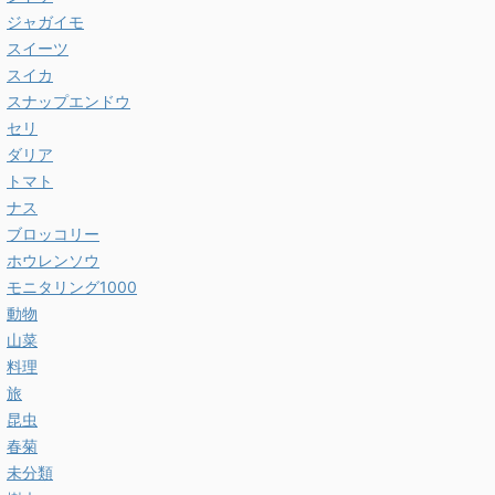
ジャガイモ
スイーツ
スイカ
スナップエンドウ
セリ
ダリア
トマト
ナス
ブロッコリー
ホウレンソウ
モニタリング1000
動物
山菜
料理
旅
昆虫
春菊
未分類