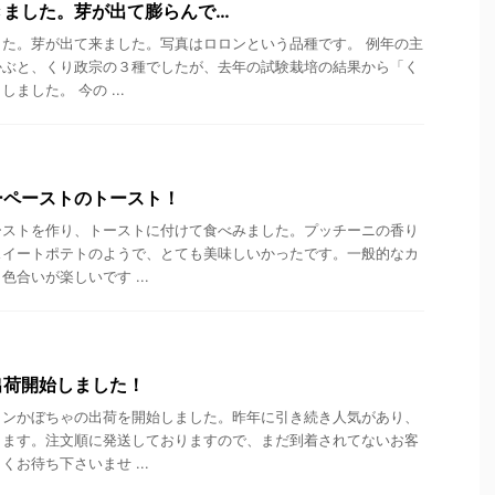
きました。芽が出て膨らんで…
た。芽が出て来ました。写真はロロンという品種です。 例年の主
かぶと、くり政宗の３種でしたが、去年の試験栽培の結果から「く
ました。 今の ...
ーペーストのトースト！
ーストを作り、トーストに付けて食べみました。プッチーニの香り
スイートポテトのようで、とても美味しいかったです。一般的なカ
合いが楽しいです ...
出荷開始しました！
ロンかぼちゃの出荷を開始しました。昨年に引き続き人気があり、
ります。注文順に発送しておりますので、まだ到着されてないお客
お待ち下さいませ ...