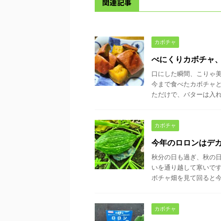
関連記事
カボチャ
べにくりカボチャ
口にした瞬間、こりゃ
今まで食べたカボチャ
ただけで、バターは入れて
カボチャ
今年のロロンはデ
秋分の日も過ぎ、秋の
いを通り越して寒いです
ボチャ畑を見て回ると今年
カボチャ