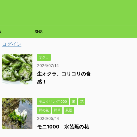
報
SNS
ログイン
オクラ
2026/07/14
生オクラ、コリコリの食
感！
モニタリング1000
米
花
野の花
野草
風景
2026/05/14
モニ1000 水芭蕉の花