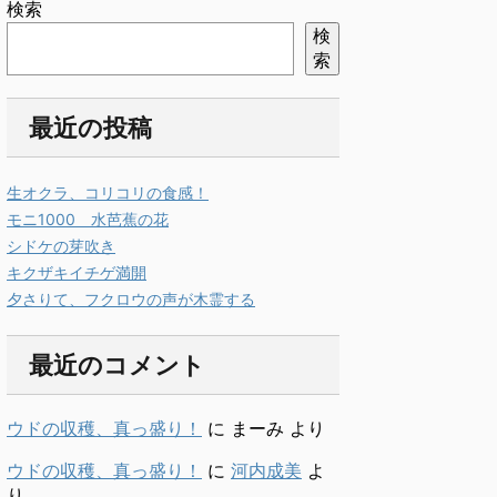
検索
検
索
最近の投稿
生オクラ、コリコリの食感！
モニ1000 水芭蕉の花
シドケの芽吹き
キクザキイチゲ満開
夕さりて、フクロウの声が木霊する
最近のコメント
ウドの収穫、真っ盛り！
に
まーみ
より
ウドの収穫、真っ盛り！
に
河内成美
よ
り