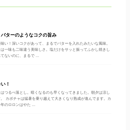
、バターのようなコクの旨み
美味い！深いコクがあって、まるでバターを入れたみたいな風味。
とは一味も二味違う美味しさ。塩だけをサッと振ってふかし焼きし
ないのに、まるで ...
カい！
日はつるべ落とし。暗くなるのも早くなってきました。朝夕は涼し
。 カボチャは猛暑を乗り越えて大きくなり熟成が進んでます。カ
のロロンはやた ...