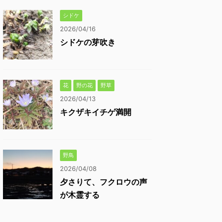
シドケ
2026/04/16
シドケの芽吹き
花
野の花
野草
2026/04/13
キクザキイチゲ満開
野鳥
2026/04/08
夕さりて、フクロウの声
が木霊する