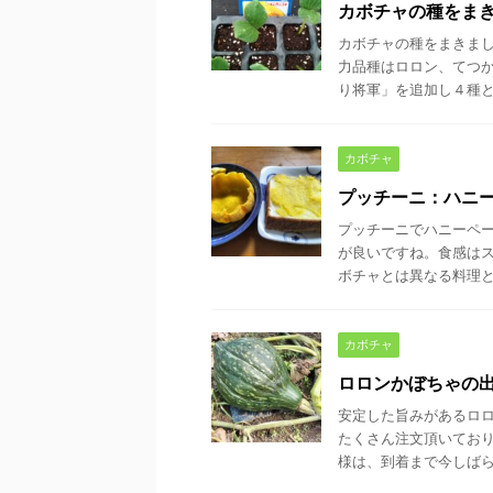
カボチャの種をま
カボチャの種をまきまし
力品種はロロン、てつ
り将軍」を追加し４種とし
カボチャ
プッチーニ：ハニ
プッチーニでハニーペ
が良いですね。食感は
ボチャとは異なる料理と色
カボチャ
ロロンかぼちゃの
安定した旨みがあるロ
たくさん注文頂いてお
様は、到着まで今しばらく