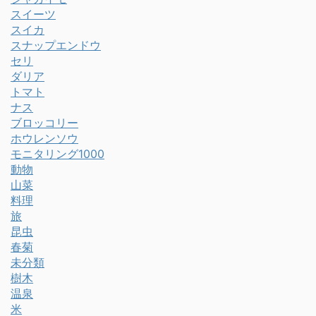
スイーツ
スイカ
スナップエンドウ
セリ
ダリア
トマト
ナス
ブロッコリー
ホウレンソウ
モニタリング1000
動物
山菜
料理
旅
昆虫
春菊
未分類
樹木
温泉
米