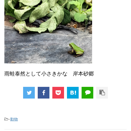
雨蛙泰然として小さきかな 岸本砂郷
-
動物