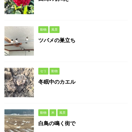
動物
風景
ツバメの巣立ち
セリ
動物
冬眠中のカエル
動物
米
風景
白鳥の鳴く街で