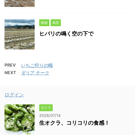
動物
風景
ヒバリの鳴く空の下で
PREV
いちご狩りの幟
NEXT
ダリア チーク
ログイン
オクラ
2026/07/14
生オクラ、コリコリの食感！