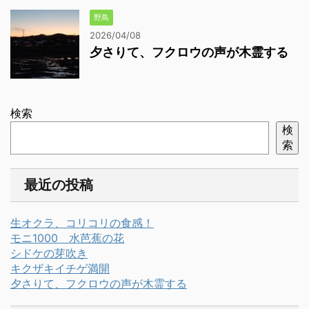
野鳥
2026/04/08
夕さりて、フクロウの声が木霊する
検索
検
索
最近の投稿
生オクラ、コリコリの食感！
モニ1000 水芭蕉の花
シドケの芽吹き
キクザキイチゲ満開
夕さりて、フクロウの声が木霊する