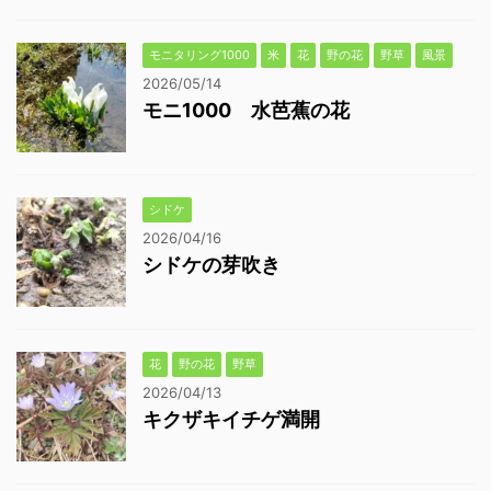
モニタリング1000
米
花
野の花
野草
風景
2026/05/14
モニ1000 水芭蕉の花
シドケ
2026/04/16
シドケの芽吹き
花
野の花
野草
2026/04/13
キクザキイチゲ満開