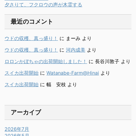
夕さりて、フクロウの声が木霊する
最近のコメント
ウドの収穫、真っ盛り！
に
まーみ
より
ウドの収穫、真っ盛り！
に
河内成美
より
ロロンかぼちゃの出荷開始しました！
に
長谷川敦子
より
スイカ出荷開始
に
Watanabe-Farm@Hinai
より
スイカ出荷開始
に
幅 安枝
より
アーカイブ
2026年7月
2026年5月