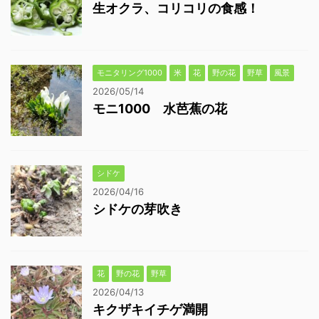
生オクラ、コリコリの食感！
モニタリング1000
米
花
野の花
野草
風景
2026/05/14
モニ1000 水芭蕉の花
シドケ
2026/04/16
シドケの芽吹き
花
野の花
野草
2026/04/13
キクザキイチゲ満開