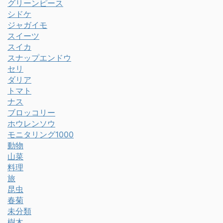
グリーンピース
シドケ
ジャガイモ
スイーツ
スイカ
スナップエンドウ
セリ
ダリア
トマト
ナス
ブロッコリー
ホウレンソウ
モニタリング1000
動物
山菜
料理
旅
昆虫
春菊
未分類
樹木