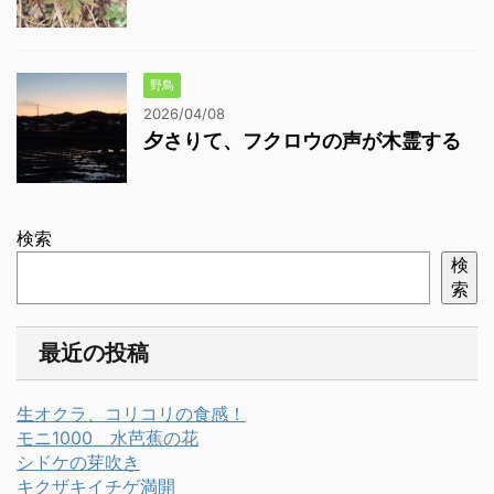
野鳥
2026/04/08
夕さりて、フクロウの声が木霊する
検索
検
索
最近の投稿
生オクラ、コリコリの食感！
モニ1000 水芭蕉の花
シドケの芽吹き
キクザキイチゲ満開