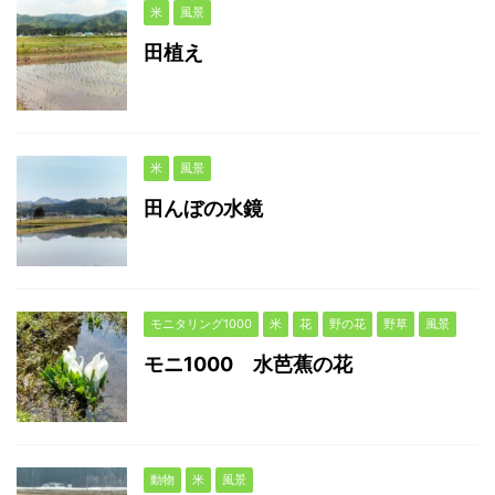
米
風景
田植え
米
風景
田んぼの水鏡
モニタリング1000
米
花
野の花
野草
風景
モニ1000 水芭蕉の花
動物
米
風景