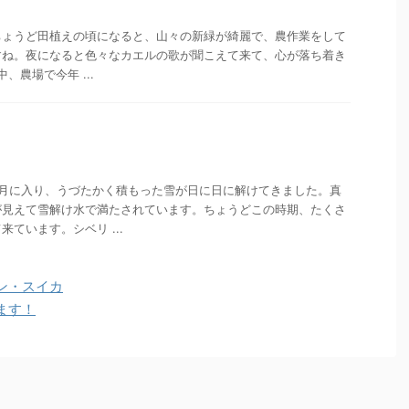
ちょうど田植えの頃になると、山々の新緑が綺麗で、農作業をして
すね。夜になると色々なカエルの歌が聞こえて来て、心が落ち着き
中、農場で今年 ...
3月に入り、うづたかく積もった雪が日に日に解けてきました。真
が見えて雪解け水で満たされています。ちょうどこの時期、たくさ
ています。シベリ ...
ン・スイカ
ます！