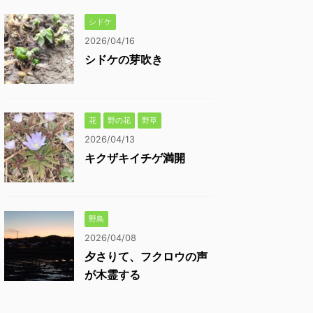
シドケ
2026/04/16
シドケの芽吹き
花
野の花
野草
2026/04/13
キクザキイチゲ満開
野鳥
2026/04/08
夕さりて、フクロウの声
が木霊する