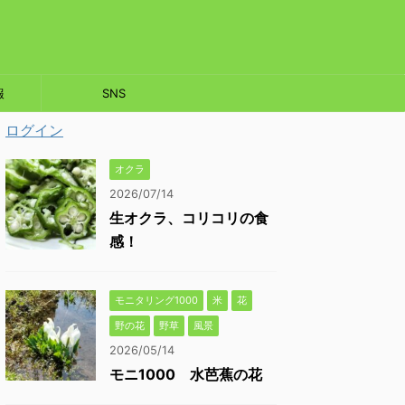
報
SNS
ログイン
オクラ
2026/07/14
生オクラ、コリコリの食
感！
モニタリング1000
米
花
野の花
野草
風景
2026/05/14
モニ1000 水芭蕉の花