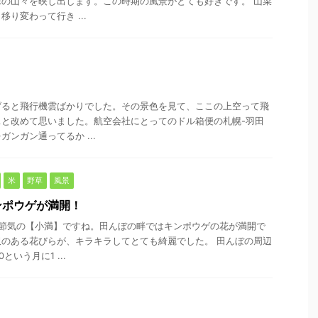
の山々を映し出します。この時期の風景がとても好きです。 山菜
り変わって行き ...
り
げると飛行機雲ばかりでした。その景色を見て、ここの上空って飛
ぁと改めて思いました。航空会社にとってのドル箱便の札幌-羽田
ンガン通ってるか ...
米
野草
風景
ンポウゲが満開！
四節気の【小満】ですね。田んぼの畔ではキンポウゲの花が満開で
のある花びらが、キラキラしてとても綺麗でした。 田んぼの周辺
という月に1 ...