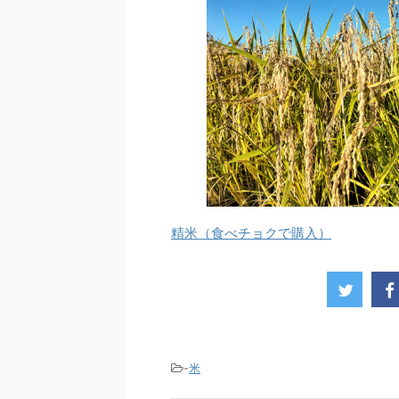
精米（食べチョクで購入）
-
米