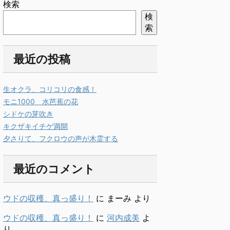
検索
検
索
最近の投稿
生オクラ、コリコリの食感！
モニ1000 水芭蕉の花
シドケの芽吹き
キクザキイチゲ満開
夕さりて、フクロウの声が木霊する
最近のコメント
ウドの収穫、真っ盛り！
に
まーみ
より
ウドの収穫、真っ盛り！
に
河内成美
よ
り