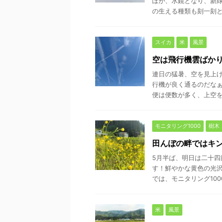
ぼが、水鏡となり、新緑
の生える種類も刻一刻と移
スイカ
米
風景
空は飛行機雲ばか
連日の猛暑、空を見上
行機が良く通るのだな
便は便数が多く、上空をガ
モニタリング1000
樹木
田んぼの畔ではキ
5月半ば、明日は二十
す！鮮やかな黄色の光沢
では、モニタリング1000
米
風景