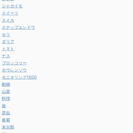
ジャガイモ
スイーツ
スイカ
スナップエンドウ
セリ
ダリア
トマト
ナス
ブロッコリー
ホウレンソウ
モニタリング1000
動物
山菜
料理
旅
昆虫
春菊
未分類