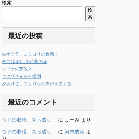
検索
検
索
最近の投稿
生オクラ、コリコリの食感！
モニ1000 水芭蕉の花
シドケの芽吹き
キクザキイチゲ満開
夕さりて、フクロウの声が木霊する
最近のコメント
ウドの収穫、真っ盛り！
に
まーみ
より
ウドの収穫、真っ盛り！
に
河内成美
よ
り