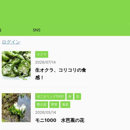
報
SNS
ログイン
オクラ
2026/07/14
生オクラ、コリコリの食
感！
モニタリング1000
米
花
野の花
野草
風景
2026/05/14
モニ1000 水芭蕉の花