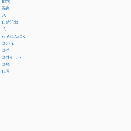
樹木
温泉
米
自然現象
花
行者にんにく
野の花
野草
野菜セット
野鳥
風景