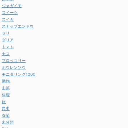
ジャガイモ
スイーツ
スイカ
スナップエンドウ
セリ
ダリア
トマト
ナス
ブロッコリー
ホウレンソウ
モニタリング1000
動物
山菜
料理
旅
昆虫
春菊
未分類