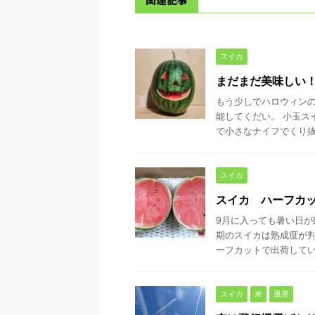
スイカ
まだまだ美味しい
もう少しでハロウィンの
能してくだい。 小玉ス
で小さなナイフでくり抜け
スイカ
スイカ ハーフカ
9月に入っても暑い日が
期のスイカは熟成度が判
ーフカットで出荷していま
スイカ
米
風景