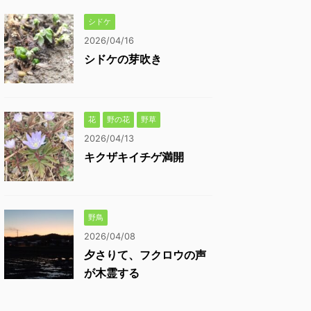
シドケ
2026/04/16
シドケの芽吹き
花
野の花
野草
2026/04/13
キクザキイチゲ満開
野鳥
2026/04/08
夕さりて、フクロウの声
が木霊する