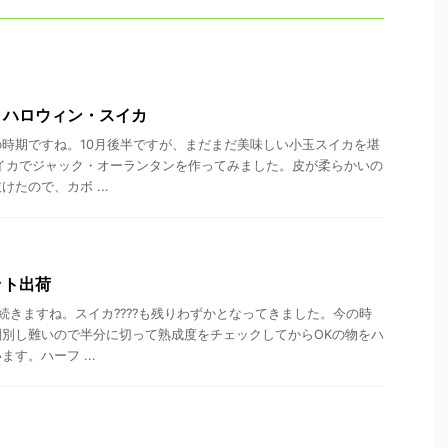
！ハロウィン・スイカ
時期ですね。10月後半ですが、まだまだ美味しい小玉スイカを堪
イカでジャック・オーランタンを作ってみました。皮が柔らかいの
たので、カボ ...
ット出荷
続きますね。スイカ????も残りわずかとなってきました。今の時
別し難いので半分に切って熟成度をチェックしてからOKの物をハ
す。ハーフ ...