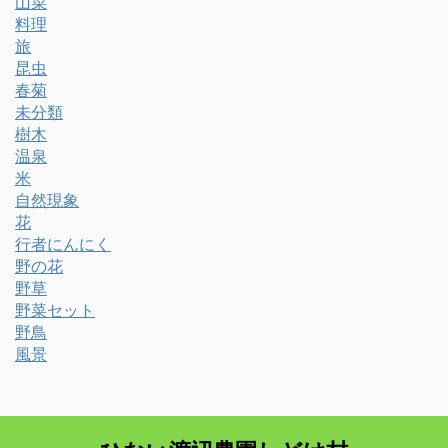
山菜
料理
旅
昆虫
春菊
未分類
樹木
温泉
米
自然現象
花
行者にんにく
野の花
野草
野菜セット
野鳥
風景