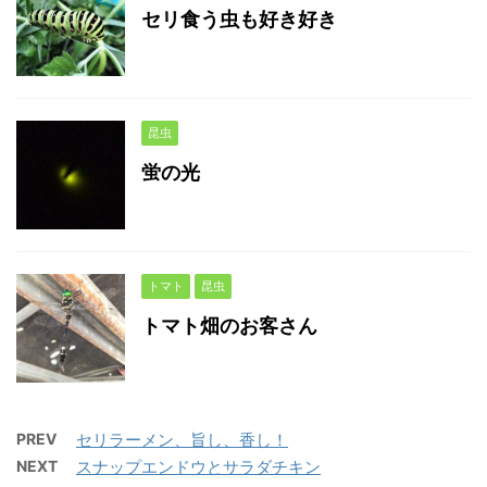
セリ食う虫も好き好き
昆虫
蛍の光
トマト
昆虫
トマト畑のお客さん
PREV
セリラーメン、旨し、香し！
NEXT
スナップエンドウとサラダチキン