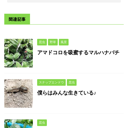
関連記事
昆虫
野草
風景
アマドコロを吸蜜するマルハナバチ
スナップエンドウ
昆虫
僕らはみんな生きている♪
昆虫