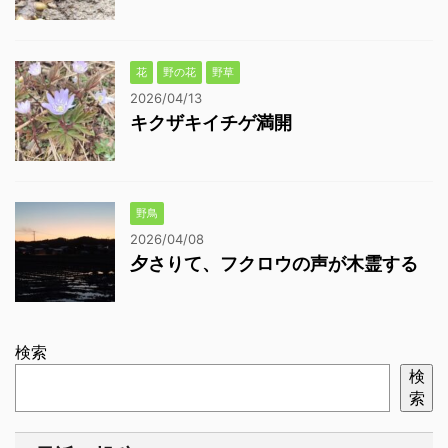
花
野の花
野草
2026/04/13
キクザキイチゲ満開
野鳥
2026/04/08
夕さりて、フクロウの声が木霊する
検索
検
索