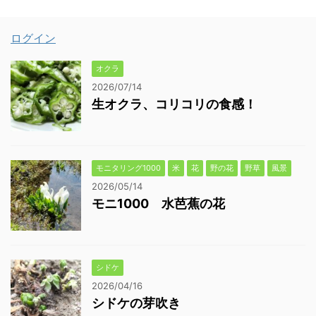
ログイン
オクラ
2026/07/14
生オクラ、コリコリの食感！
モニタリング1000
米
花
野の花
野草
風景
2026/05/14
モニ1000 水芭蕉の花
シドケ
2026/04/16
シドケの芽吹き