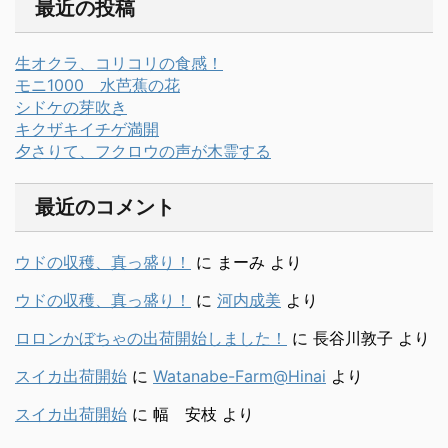
最近の投稿
生オクラ、コリコリの食感！
モニ1000 水芭蕉の花
シドケの芽吹き
キクザキイチゲ満開
夕さりて、フクロウの声が木霊する
最近のコメント
ウドの収穫、真っ盛り！
に
まーみ
より
ウドの収穫、真っ盛り！
に
河内成美
より
ロロンかぼちゃの出荷開始しました！
に
長谷川敦子
より
スイカ出荷開始
に
Watanabe-Farm@Hinai
より
スイカ出荷開始
に
幅 安枝
より