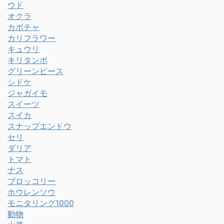
ウド
オクラ
カボチャ
カリフラワー
キュウリ
キリタンポ
グリーンピース
シドケ
ジャガイモ
スイーツ
スイカ
スナップエンドウ
セリ
ダリア
トマト
ナス
ブロッコリー
ホウレンソウ
モニタリング1000
動物